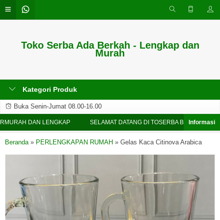
Toko Serba Ada Berkah - Lengkap dan
Murah
Kategori Produk
Buka Senin-Jumat 08.00-16.00
MURAH DAN LENGKAP
SELAMAT DATANG DI TOSERBA BERKAH - TERM
Beranda
»
PERLENGKAPAN RUMAH
»
Gelas Kaca Citinova Arabica