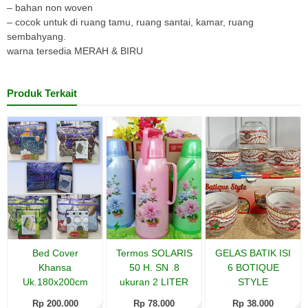
– bahan non woven
– cocok untuk di ruang tamu, ruang santai, kamar, ruang
sembahyang.
warna tersedia MERAH & BIRU
Produk Terkait
Bed Cover
Termos SOLARIS
GELAS BATIK ISI
Khansa
50 H. SN .8
6 BOTIQUE
Uk.180x200cm
ukuran 2 LITER
STYLE
Rp 200.000
Rp 78.000
Rp 38.000