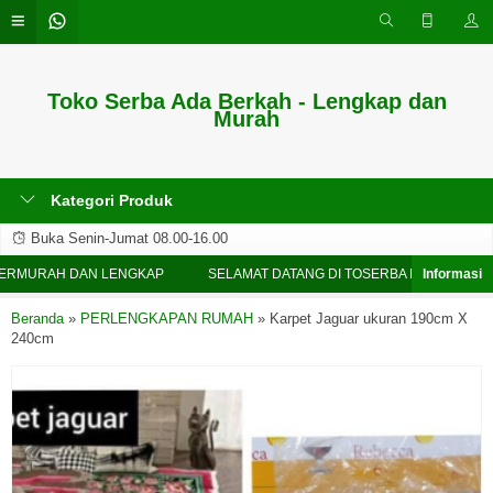
Toko Serba Ada Berkah - Lengkap dan
Murah
Kategori Produk
Buka Senin-Jumat 08.00-16.00
ERMURAH DAN LENGKAP
SELAMAT DATANG DI TOSERBA BERKAH - TE
Beranda
»
PERLENGKAPAN RUMAH
»
Karpet Jaguar ukuran 190cm X
240cm